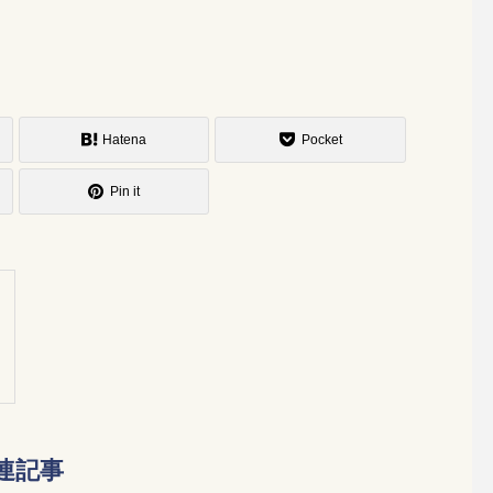
Hatena
Pocket
Pin it
連記事