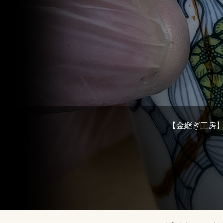
【金継ぎ工房】〒