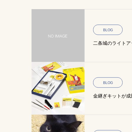
BLOG
二条城のライトア
BLOG
金継ぎキットが成